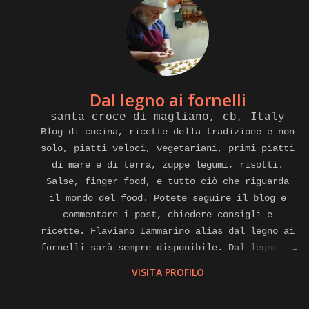
Dal legno ai fornelli
santa croce di magliano, cb, Italy
Blog di cucina, ricette della tradizione e non
solo, piatti veloci, vegetariani, primi piatti
di mare e di terra, zuppe legumi, risotti.
Salse, finger food, e tutto ciò che riguarda
il mondo del food. Potete seguire il blog e
commentare i post, chiedere consigli e
ricette. Flaviano Iammarino alias dal legno ai
fornelli sarà sempre disponibile. Dal legno ai
fornelli e anche cuoco a domicilio, affiliato
VISITA PROFILO
alla piattaforma internet di gnammo. Com per
eventi di home food Contatti.