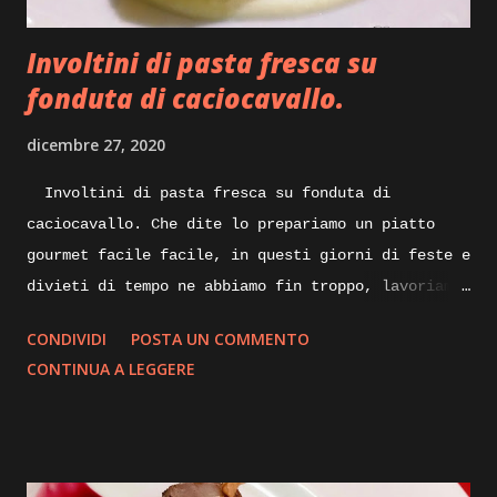
vedere la nostra mollica che andra asciugando
perdendo l’umidità in essa contenuta, sempre
Involtini di pasta fresca su
mescolando do...
fonduta di caciocavallo.
dicembre 27, 2020
Involtini di pasta fresca su fonduta di
caciocavallo. Che dite lo prepariamo un piatto
gourmet facile facile, in questi giorni di feste e
divieti di tempo ne abbiamo fin troppo, lavoriamo
un po’ di fantasia e qualcosa di buono sicuramente
CONDIVIDI
POSTA UN COMMENTO
ne verrà fuori, quindi spostiamoci dalla scrivania
CONTINUA A LEGGERE
ai fornelli ed iniziamo. Quando pensiamo ad un
piatto nuovo da realizzare, mettiamo su carta gli
ingredienti con tutte le varianti possibili e
buttiamo giù anche una bozza di disegno su come