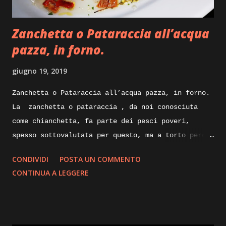
integrale, burro, olio evo, gherigli di noci.
Execution: Ricetta facile per il carrè di agnello
Zanchetta o Pataraccia all’acqua
che ci apprestiamo a preparare, dice...
pazza, in forno.
giugno 19, 2019
Zanchetta o Pataraccia all’acqua pazza, in forno.
La zanchetta o pataraccia , da noi conosciuta
come chianchetta, fa parte dei pesci poveri,
spesso sottovalutata per questo, ma a torto perche
ricca di proprietà nutrizionali e poverissima di
CONDIVIDI
POSTA UN COMMENTO
grassi. Nelle sue taglie piccole e utilizzata
CONTINUA A LEGGERE
fritta, ma nelle taglie degli esemplari maturi
possono raggiungere anche i venticinque
centimetri, le sue carni sapranno sorprenderci
piacevolmente con la loro sostanza e delicatezza.