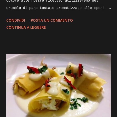
colore alle nostre ricette, utilizzeremo del
crumble di pane tostato aromatizzato alle spezie.
Di seguito vi illustrerò come lo realizzo io per
CONDIVIDI
POSTA UN COMMENTO
impreziosire e dare croccantezza ai mie piatti.
CONTINUA A LEGGERE
Ingredienti: mollica di pane non troppo fresca un
paio di giorni va bene, alloro olio evo, aglio,
curcuma, paprica dolce. Execution: prendiamo della
mollica di pane sgranata, non troppo rafferma, e
portiamola in una padella calda, la fiamma dovrà
essere bassissima, aggiungiamoci un paio di foglie
di alloro e uno spicchio d’aglio sbucciato,
iniziamo la tostatura mescolando insieme il
composto con l’aiuto di una paletta, dopo qualche
minuto aggiungiamo un cucchiaio di olio evo per
mezzo kg di mollica e continuiamo a rimescolare il
composto, dopo una decina di minuti inizieremo a