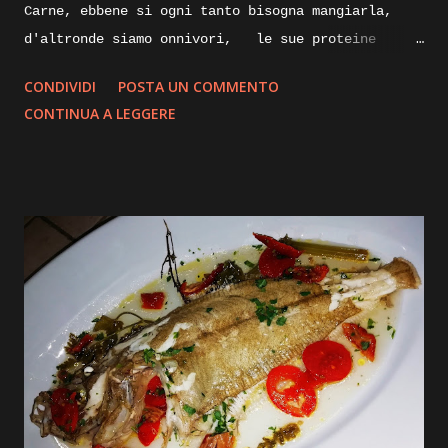
Carne, ebbene si ogni tanto bisogna mangiarla,
d'altronde siamo onnivori, le sue proteine
nobili servono al nostro organismo, specialmente
CONDIVIDI
POSTA UN COMMENTO
alla nostra massa muscolare, lungi da me
CONTINUA A LEGGERE
sostituire la/ il nutrizionista, ma per quanto
vengano sostituite da quelle di origine vegetale,
le proteine animali direi che sono indispensabili.
Proveremo oggi una cottura piùsalutare e che non
annienti o quasi tutte le proprietà ed il gusto
della carne, parliamo infatti della cottura a
bassa temperatura, ma vi spigherò tutto nella
descrizione passo passo della ricetta, intanto vi
elenco gli ingredienti e andremo subito ad
iniziare. Ingredienti: Carrè di agnello, diciamo
tre costolette a porzione, olio evo pepe e sale,
Salvia, succo di melagrana, zucchero di canna