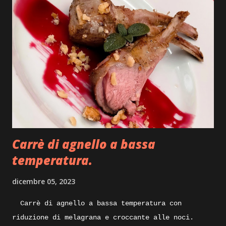
impiattarlo, non dilunghiamoci oltre e andiamo
subito ad iniziare. Ingredienti: sfoglia di
pasta fresca, carne di tacchino, provola, olio
pepe, ricotta stagionata, mostarda, caciocavallo
stagionato, prezzemolo, julienne di peperoncino,
pellicola adatta anche per la cottura degli
alimenti. Execution: prepariamo per iniziare
un po’ di bollito con del tacchino, quindi pentola
con acqua carne di tacchino e un pizzico di sale
grosso, portiamo tutto sul forn...
Carrè di agnello a bassa
temperatura.
dicembre 05, 2023
Carrè di agnello a bassa temperatura con
riduzione di melagrana e croccante alle noci.