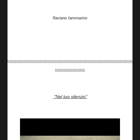
flaviano Iammarino
\\\\\\\\\\\\\\\\\\\\\\\\\\\\\\\\\\\\\\\\\\\\\\\\\\\\\\\\\\\\\\\\\\\\\\\\\\\\\\\\\\\\\\\\\\\\\\\\\\\\
\\\\\\\\\\\\\\\\\\\\\\\\
"Nel tuo silenzio"