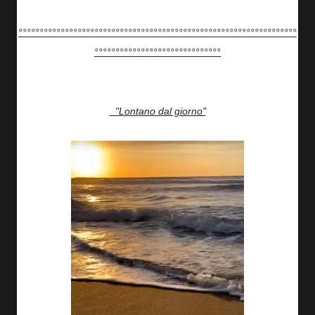
°°°°°°°°°°°°°°°°°°°°°°°°°°°°°°°°°°°°°°°°°°°°°°°°°°°°°°°°°°°°°°°°°°
°°°°°°°°°°°°°°°°°°°°°°°°°°°°°°
"Lontano dal giorno"