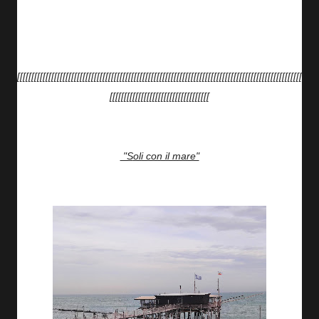
[[[[[[[[[[[[[[[[[[[[[[[[[[[[[[[[[[[[[[[[[[[[[[[[[[[[[[[[[[[[[[[[[[[[[[[[[[[[[[[[[[[[[[[[[[[[[[[[[[[[
[[[[[[[[[[[[[[[[[[[[[[[[[[[[[[[[[[[
"Soli con il mare"