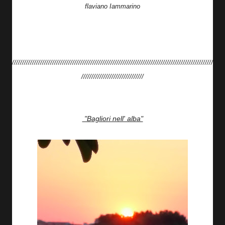
flaviano Iammarino
////////////////////////////////////////////////////////////////////////////////////////////////////
///////////////////////////////
"Bagliori nell' alba"