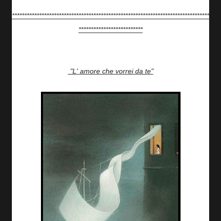
********************************************************************************
**************************
"L' amore che vorrei da te"