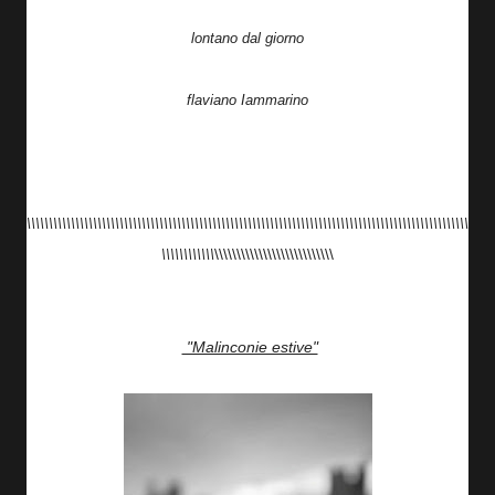
lontano dal giorno
flaviano Iammarino
\\\\\\\\\\\\\\\\\\\\\\\\\\\\\\\\\\\\\\\\\\\\\\\\\\\\\\\\\\\\\\\\\\\\\\\\\\\\\\\\\\\\\\\\\\\\\\\\\\\\
\\\\\\\\\\\\
\\\\\\\\\\\\\\\\\\\\\\\\\\\
"Malinconie estive"