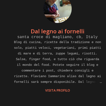
Dal legno ai fornelli
santa croce di magliano, cb, Italy
Blog di cucina, ricette della tradizione e non
solo, piatti veloci, vegetariani, primi piatti
di mare e di terra, zuppe legumi, risotti.
Salse, finger food, e tutto ciò che riguarda
il mondo del food. Potete seguire il blog e
commentare i post, chiedere consigli e
ricette. Flaviano Iammarino alias dal legno ai
fornelli sarà sempre disponibile. Dal legno ai
fornelli e anche cuoco a domicilio, affiliato
VISITA PROFILO
alla piattaforma internet di gnammo. Com per
eventi di home food Contatti.
flavianoiammarino@gmail.com cell. E watsapp