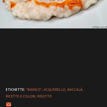
ETICHETTE:
"BIANCO"
ACQUERELLO
BACCALÀ
RICETTE E COLORI
RISOTTO