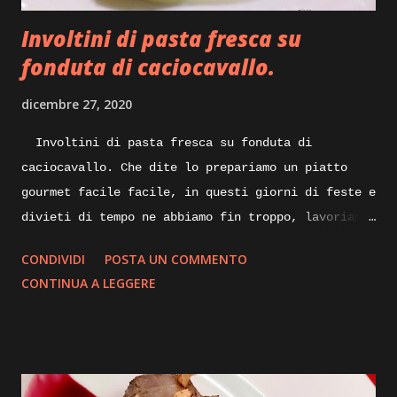
perdendo l’umidità in essa contenuta, sempre
Involtini di pasta fresca su
mescolando do...
fonduta di caciocavallo.
dicembre 27, 2020
Involtini di pasta fresca su fonduta di
caciocavallo. Che dite lo prepariamo un piatto
gourmet facile facile, in questi giorni di feste e
divieti di tempo ne abbiamo fin troppo, lavoriamo
un po’ di fantasia e qualcosa di buono sicuramente
CONDIVIDI
POSTA UN COMMENTO
ne verrà fuori, quindi spostiamoci dalla scrivania
CONTINUA A LEGGERE
ai fornelli ed iniziamo. Quando pensiamo ad un
piatto nuovo da realizzare, mettiamo su carta gli
ingredienti con tutte le varianti possibili e
buttiamo giù anche una bozza di disegno su come
impiattarlo, non dilunghiamoci oltre e andiamo