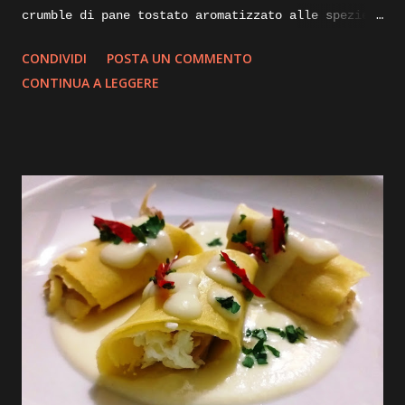
crumble di pane tostato aromatizzato alle spezie.
Di seguito vi illustrerò come lo realizzo io per
CONDIVIDI
POSTA UN COMMENTO
impreziosire e dare croccantezza ai mie piatti.
CONTINUA A LEGGERE
Ingredienti: mollica di pane non troppo fresca un
paio di giorni va bene, alloro olio evo, aglio,
curcuma, paprica dolce. Execution: prendiamo della
mollica di pane sgranata, non troppo rafferma, e
portiamola in una padella calda, la fiamma dovrà
essere bassissima, aggiungiamoci un paio di foglie
di alloro e uno spicchio d’aglio sbucciato,
iniziamo la tostatura mescolando insieme il
composto con l’aiuto di una paletta, dopo qualche
minuto aggiungiamo un cucchiaio di olio evo per
mezzo kg di mollica e continuiamo a rimescolare il
composto, dopo una decina di minuti inizieremo a
vedere la nostra mollica che andra asciugando