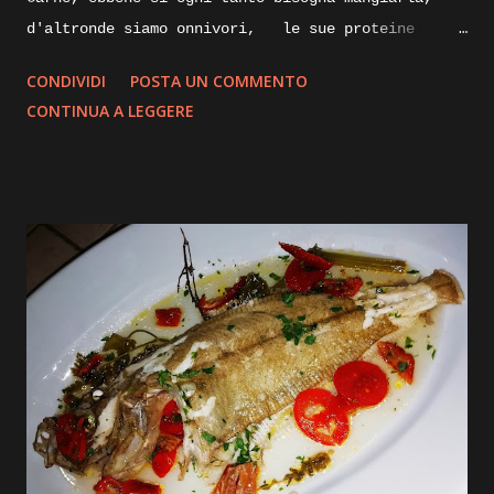
d'altronde siamo onnivori, le sue proteine
nobili servono al nostro organismo, specialmente
CONDIVIDI
POSTA UN COMMENTO
alla nostra massa muscolare, lungi da me
CONTINUA A LEGGERE
sostituire la/ il nutrizionista, ma per quanto
vengano sostituite da quelle di origine vegetale,
le proteine animali direi che sono indispensabili.
Proveremo oggi una cottura piùsalutare e che non
annienti o quasi tutte le proprietà ed il gusto
della carne, parliamo infatti della cottura a
bassa temperatura, ma vi spigherò tutto nella
descrizione passo passo della ricetta, intanto vi
elenco gli ingredienti e andremo subito ad
iniziare. Ingredienti: Carrè di agnello, diciamo
tre costolette a porzione, olio evo pepe e sale,
Salvia, succo di melagrana, zucchero di canna
integrale, burro, olio evo, gherigli di noci.