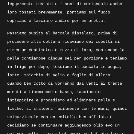
leggermente tostato e i semi di coriandolo anche
loro tostati brevemente, portiamo sul fuoco
copriamo e lasciamo andare per un oretta.
Passiamo subito al baccalà dissalato, prima di
procedere alla cottura ricaviamo dei cubetti di
circa un centimetro e mezzo di lato, con anche la
pelle contiamone cinque sei per porzione e teniamo
in frigo per dopo, lessiamo il baccalà in acqua,
latte, spicchio di aglio e foglie di alloro,
quando ben cotto ci vorranno dai venti ai trenta
minuti a fiamma medio bassa, lasciamolo
intiepidire e procediamo ad eliminare pelle e
lische, si sfalderà facilmente con le mani, quindi
sminuzziamolo con un coltello ben affilato e
decidiamo se continuare aggiungendo olio evo un
po’ per volta, fino ad ottenere un battuto liscio