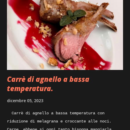
subito ad iniziare. Ingredienti: sfoglia di
pasta fresca, carne di tacchino, provola, olio
pepe, ricotta stagionata, mostarda, caciocavallo
stagionato, prezzemolo, julienne di peperoncino,
pellicola adatta anche per la cottura degli
alimenti. Execution: prepariamo per iniziare
un po’ di bollito con del tacchino, quindi pentola
con acqua carne di tacchino e un pizzico di sale
grosso, portiamo tutto sul forn...
Carrè di agnello a bassa
temperatura.
dicembre 05, 2023
Carrè di agnello a bassa temperatura con
riduzione di melagrana e croccante alle noci.
Carne, ebbene si ogni tanto bisogna mangiarla,