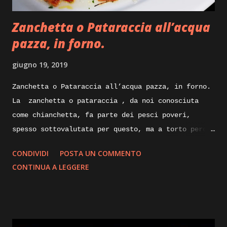
Execution: Ricetta facile per il carrè di agnello
Zanchetta o Pataraccia all’acqua
che ci apprestiamo a preparare, dice...
pazza, in forno.
giugno 19, 2019
Zanchetta o Pataraccia all’acqua pazza, in forno.
La zanchetta o pataraccia , da noi conosciuta
come chianchetta, fa parte dei pesci poveri,
spesso sottovalutata per questo, ma a torto perche
ricca di proprietà nutrizionali e poverissima di
CONDIVIDI
POSTA UN COMMENTO
grassi. Nelle sue taglie piccole e utilizzata
CONTINUA A LEGGERE
fritta, ma nelle taglie degli esemplari maturi
possono raggiungere anche i venticinque
centimetri, le sue carni sapranno sorprenderci
piacevolmente con la loro sostanza e delicatezza.