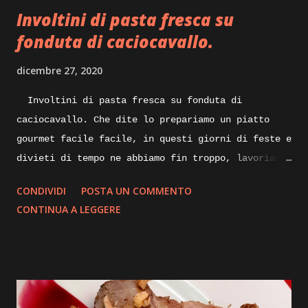
perdendo l’umidità in essa contenuta, sempre
Involtini di pasta fresca su
mescolando do...
fonduta di caciocavallo.
dicembre 27, 2020
Involtini di pasta fresca su fonduta di
caciocavallo. Che dite lo prepariamo un piatto
gourmet facile facile, in questi giorni di feste e
divieti di tempo ne abbiamo fin troppo, lavoriamo
un po’ di fantasia e qualcosa di buono sicuramente
CONDIVIDI
POSTA UN COMMENTO
ne verrà fuori, quindi spostiamoci dalla scrivania
CONTINUA A LEGGERE
ai fornelli ed iniziamo. Quando pensiamo ad un
piatto nuovo da realizzare, mettiamo su carta gli
ingredienti con tutte le varianti possibili e
buttiamo giù anche una bozza di disegno su come
impiattarlo, non dilunghiamoci oltre e andiamo