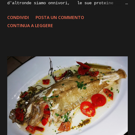
d'altronde siamo onnivori, le sue proteine
nobili servono al nostro organismo, specialmente
CONDIVIDI
POSTA UN COMMENTO
alla nostra massa muscolare, lungi da me
CONTINUA A LEGGERE
sostituire la/ il nutrizionista, ma per quanto
vengano sostituite da quelle di origine vegetale,
le proteine animali direi che sono indispensabili.
Proveremo oggi una cottura piùsalutare e che non
annienti o quasi tutte le proprietà ed il gusto
della carne, parliamo infatti della cottura a
bassa temperatura, ma vi spigherò tutto nella
descrizione passo passo della ricetta, intanto vi
elenco gli ingredienti e andremo subito ad
iniziare. Ingredienti: Carrè di agnello, diciamo
tre costolette a porzione, olio evo pepe e sale,
Salvia, succo di melagrana, zucchero di canna
integrale, burro, olio evo, gherigli di noci.