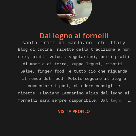
Dal legno ai fornelli
santa croce di magliano, cb, Italy
Blog di cucina, ricette della tradizione e non
solo, piatti veloci, vegetariani, primi piatti
di mare e di terra, zuppe legumi, risotti.
Salse, finger food, e tutto ciò che riguarda
il mondo del food. Potete seguire il blog e
commentare i post, chiedere consigli e
ricette. Flaviano Iammarino alias dal legno ai
fornelli sarà sempre disponibile. Dal legno ai
fornelli e anche cuoco a domicilio, affiliato
VISITA PROFILO
alla piattaforma internet di gnammo. Com per
eventi di home food Contatti.
flavianoiammarino@gmail.com cell. E watsapp