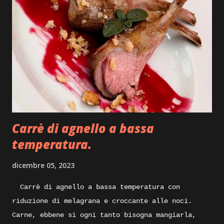
subito ad iniziare. Ingredienti: sfoglia di
pasta fresca, carne di tacchino, provola, olio
pepe, ricotta stagionata, mostarda, caciocavallo
stagionato, prezzemolo, julienne di peperoncino,
pellicola adatta anche per la cottura degli
alimenti. Execution: prepariamo per iniziare
un po’ di bollito con del tacchino, quindi pentola
con acqua carne di tacchino e un pizzico di sale
grosso, portiamo tutto sul forn...
Carrè di agnello a bassa
temperatura.
dicembre 05, 2023
Carrè di agnello a bassa temperatura con
riduzione di melagrana e croccante alle noci.
Carne, ebbene si ogni tanto bisogna mangiarla,