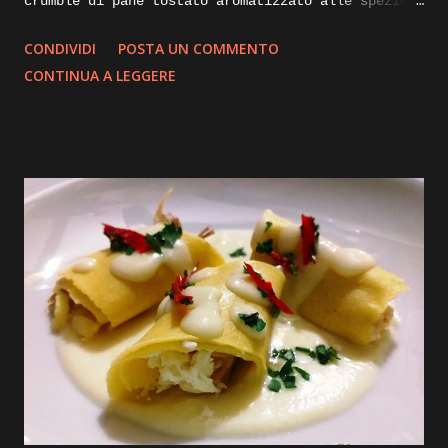
crumble di pane tostato aromatizzato alle spezie.
Di seguito vi illustrerò come lo realizzo io per
CONDIVIDI
POSTA UN COMMENTO
impreziosire e dare croccantezza ai mie piatti.
CONTINUA A LEGGERE
Ingredienti: mollica di pane non troppo fresca un
paio di giorni va bene, alloro olio evo, aglio,
curcuma, paprica dolce. Execution: prendiamo della
mollica di pane sgranata, non troppo rafferma, e
portiamola in una padella calda, la fiamma dovrà
essere bassissima, aggiungiamoci un paio di foglie
di alloro e uno spicchio d’aglio sbucciato,
iniziamo la tostatura mescolando insieme il
composto con l’aiuto di una paletta, dopo qualche
minuto aggiungiamo un cucchiaio di olio evo per
mezzo kg di mollica e continuiamo a rimescolare il
composto, dopo una decina di minuti inizieremo a
vedere la nostra mollica che andra asciugando