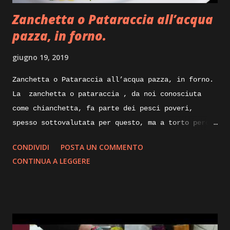
Execution: Ricetta facile per il carrè di agnello
Zanchetta o Pataraccia all’acqua
che ci apprestiamo a preparare, dice...
pazza, in forno.
giugno 19, 2019
Zanchetta o Pataraccia all’acqua pazza, in forno.
La zanchetta o pataraccia , da noi conosciuta
come chianchetta, fa parte dei pesci poveri,
spesso sottovalutata per questo, ma a torto perche
ricca di proprietà nutrizionali e poverissima di
CONDIVIDI
POSTA UN COMMENTO
grassi. Nelle sue taglie piccole e utilizzata
CONTINUA A LEGGERE
fritta, ma nelle taglie degli esemplari maturi
possono raggiungere anche i venticinque
centimetri, le sue carni sapranno sorprenderci
piacevolmente con la loro sostanza e delicatezza.
Andiamo quindi a prepararla oggi all’acqua pazza,