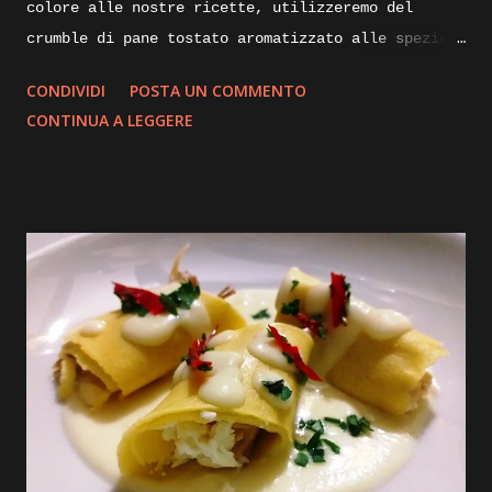
colore alle nostre ricette, utilizzeremo del
crumble di pane tostato aromatizzato alle spezie.
Di seguito vi illustrerò come lo realizzo io per
CONDIVIDI
POSTA UN COMMENTO
impreziosire e dare croccantezza ai mie piatti.
CONTINUA A LEGGERE
Ingredienti: mollica di pane non troppo fresca un
paio di giorni va bene, alloro olio evo, aglio,
curcuma, paprica dolce. Execution: prendiamo della
mollica di pane sgranata, non troppo rafferma, e
portiamola in una padella calda, la fiamma dovrà
essere bassissima, aggiungiamoci un paio di foglie
di alloro e uno spicchio d’aglio sbucciato,
iniziamo la tostatura mescolando insieme il
composto con l’aiuto di una paletta, dopo qualche
minuto aggiungiamo un cucchiaio di olio evo per
mezzo kg di mollica e continuiamo a rimescolare il
composto, dopo una decina di minuti inizieremo a