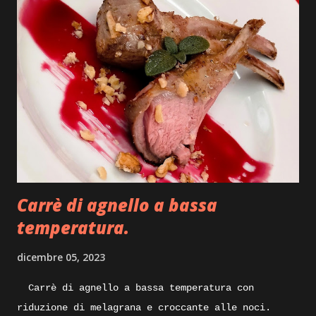
impiattarlo, non dilunghiamoci oltre e andiamo
subito ad iniziare. Ingredienti: sfoglia di
pasta fresca, carne di tacchino, provola, olio
pepe, ricotta stagionata, mostarda, caciocavallo
stagionato, prezzemolo, julienne di peperoncino,
pellicola adatta anche per la cottura degli
alimenti. Execution: prepariamo per iniziare
un po’ di bollito con del tacchino, quindi pentola
con acqua carne di tacchino e un pizzico di sale
grosso, portiamo tutto sul forn...
Carrè di agnello a bassa
temperatura.
dicembre 05, 2023
Carrè di agnello a bassa temperatura con
riduzione di melagrana e croccante alle noci.