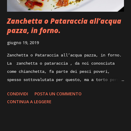
integrale, burro, olio evo, gherigli di noci.
Execution: Ricetta facile per il carrè di agnello
Zanchetta o Pataraccia all’acqua
che ci apprestiamo a preparare, dice...
pazza, in forno.
giugno 19, 2019
Zanchetta o Pataraccia all’acqua pazza, in forno.
La zanchetta o pataraccia , da noi conosciuta
come chianchetta, fa parte dei pesci poveri,
spesso sottovalutata per questo, ma a torto perche
ricca di proprietà nutrizionali e poverissima di
CONDIVIDI
POSTA UN COMMENTO
grassi. Nelle sue taglie piccole e utilizzata
CONTINUA A LEGGERE
fritta, ma nelle taglie degli esemplari maturi
possono raggiungere anche i venticinque
centimetri, le sue carni sapranno sorprenderci
piacevolmente con la loro sostanza e delicatezza.