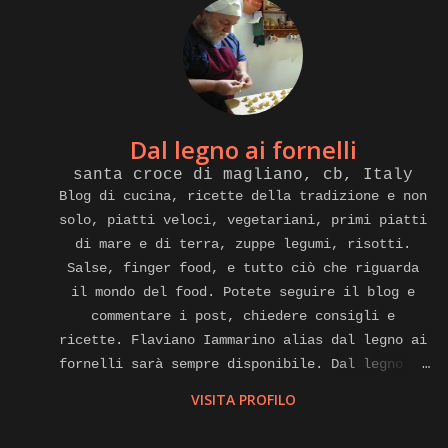
Dal legno ai fornelli
santa croce di magliano, cb, Italy
Blog di cucina, ricette della tradizione e non
solo, piatti veloci, vegetariani, primi piatti
di mare e di terra, zuppe legumi, risotti.
Salse, finger food, e tutto ciò che riguarda
il mondo del food. Potete seguire il blog e
commentare i post, chiedere consigli e
ricette. Flaviano Iammarino alias dal legno ai
fornelli sarà sempre disponibile. Dal legno ai
fornelli e anche cuoco a domicilio, affiliato
VISITA PROFILO
alla piattaforma internet di gnammo. Com per
eventi di home food Contatti.