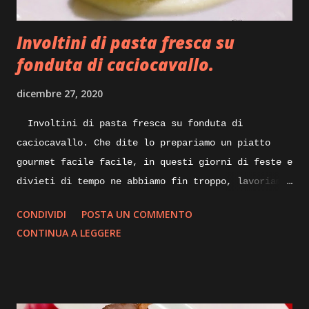
vedere la nostra mollica che andra asciugando
perdendo l’umidità in essa contenuta, sempre
Involtini di pasta fresca su
mescolando do...
fonduta di caciocavallo.
dicembre 27, 2020
Involtini di pasta fresca su fonduta di
caciocavallo. Che dite lo prepariamo un piatto
gourmet facile facile, in questi giorni di feste e
divieti di tempo ne abbiamo fin troppo, lavoriamo
un po’ di fantasia e qualcosa di buono sicuramente
CONDIVIDI
POSTA UN COMMENTO
ne verrà fuori, quindi spostiamoci dalla scrivania
CONTINUA A LEGGERE
ai fornelli ed iniziamo. Quando pensiamo ad un
piatto nuovo da realizzare, mettiamo su carta gli
ingredienti con tutte le varianti possibili e
buttiamo giù anche una bozza di disegno su come