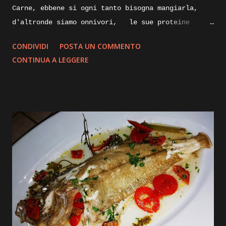
Carne, ebbene si ogni tanto bisogna mangiarla,
d'altronde siamo onnivori, le sue proteine
nobili servono al nostro organismo, specialmente
CONDIVIDI
POSTA UN COMMENTO
alla nostra massa muscolare, lungi da me
CONTINUA A LEGGERE
sostituire la/ il nutrizionista, ma per quanto
vengano sostituite da quelle di origine vegetale,
le proteine animali direi che sono indispensabili.
Proveremo oggi una cottura piùsalutare e che non
annienti o quasi tutte le proprietà ed il gusto
della carne, parliamo infatti della cottura a
bassa temperatura, ma vi spigherò tutto nella
descrizione passo passo della ricetta, intanto vi
elenco gli ingredienti e andremo subito ad
iniziare. Ingredienti: Carrè di agnello, diciamo
tre costolette a porzione, olio evo pepe e sale,
Salvia, succo di melagrana, zucchero di canna