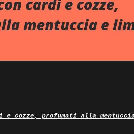
 con cardi e cozze,
lla mentuccia e li
i e cozze, profumati alla mentucci