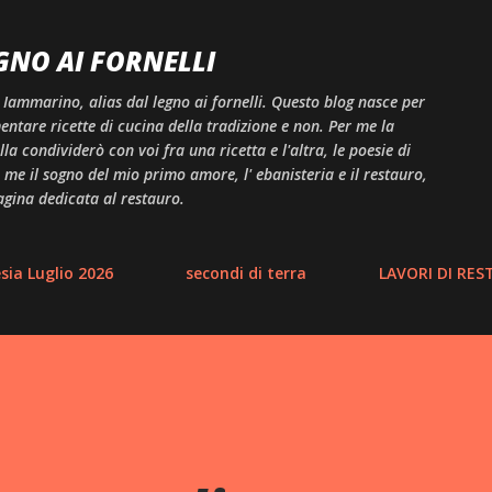
Passa ai contenuti principali
GNO AI FORNELLI
 Iammarino, alias dal legno ai fornelli. Questo blog nasce per
ntare ricette di cucina della tradizione e non. Per me la
a condividerò con voi fra una ricetta e l'altra, le poesie di
me il sogno del mio primo amore, l' ebanisteria e il restauro,
agina dedicata al restauro.
ia Luglio 2026
secondi di terra
LAVORI DI RE