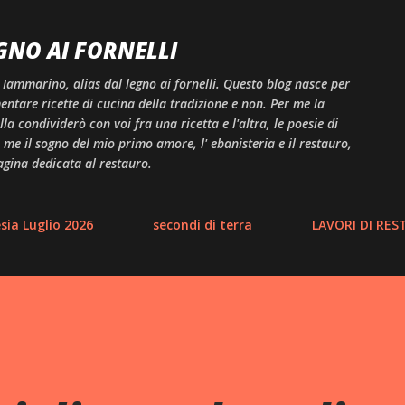
Passa ai contenuti principali
GNO AI FORNELLI
 Iammarino, alias dal legno ai fornelli. Questo blog nasce per
ntare ricette di cucina della tradizione e non. Per me la
a condividerò con voi fra una ricetta e l'altra, le poesie di
me il sogno del mio primo amore, l' ebanisteria e il restauro,
agina dedicata al restauro.
ia Luglio 2026
secondi di terra
LAVORI DI RE