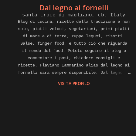
Dal legno ai fornelli
santa croce di magliano, cb, Italy
Blog di cucina, ricette della tradizione e non
solo, piatti veloci, vegetariani, primi piatti
di mare e di terra, zuppe legumi, risotti.
Salse, finger food, e tutto ciò che riguarda
il mondo del food. Potete seguire il blog e
commentare i post, chiedere consigli e
ricette. Flaviano Iammarino alias dal legno ai
fornelli sarà sempre disponibile. Dal legno ai
fornelli e anche cuoco a domicilio, affiliato
VISITA PROFILO
alla piattaforma internet di gnammo. Com per
eventi di home food Contatti.
flavianoiammarino@gmail.com cell. E watsapp
+39 3381864330 Pagina Facebook. Instagram,
Twitter, you tube, LinkedIn,
dallegnoaifornelli.