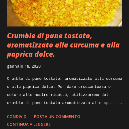
Crumble di pane tostato,
aromatizzato alla curcuma e alla
paprica dolce.
gennaio 18, 2020
Crumble di pane tostato, aromatizzato alla curcuma
e alla paprica dolce. Per dare croccantezza e
colore alle nostre ricette, utilizzeremo del
crumble di pane tostato aromatizzato alle spezie.
Di seguito vi illustrerò come lo realizzo io per
CONDIVIDI
POSTA UN COMMENTO
impreziosire e dare croccantezza ai mie piatti.
CONTINUA A LEGGERE
Ingredienti: mollica di pane non troppo fresca un