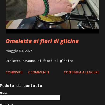
acqua, vino bianco sale e pepe. Execution: la
prima cosa da fare appena tornati dal mercato e
pulire il pescato sviscerandolo, tagliando le
pinne dorsali e sciacquandolo sotto acqua
corrente, io tolgo anche le branchie e tutte le
parti scure che troviamo all’interno, che in
Omelette ai fiori di glicine
cottura darebbero un gus...
maggio 03, 2025
Omelette bavouse ai fiori di glicine.
CONDIVIDI
2 COMMENTI
CONTINUA A LEGGERE
Modulo di contatto
Nome