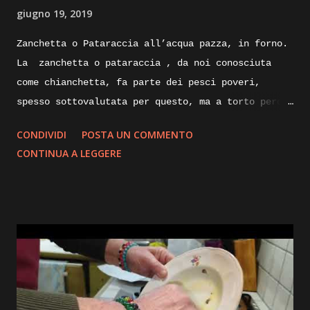
giugno 19, 2019
Zanchetta o Pataraccia all’acqua pazza, in forno.
La zanchetta o pataraccia , da noi conosciuta
come chianchetta, fa parte dei pesci poveri,
spesso sottovalutata per questo, ma a torto perche
ricca di proprietà nutrizionali e poverissima di
CONDIVIDI
POSTA UN COMMENTO
grassi. Nelle sue taglie piccole e utilizzata
CONTINUA A LEGGERE
fritta, ma nelle taglie degli esemplari maturi
possono raggiungere anche i venticinque
centimetri, le sue carni sapranno sorprenderci
piacevolmente con la loro sostanza e delicatezza.
Andiamo quindi a prepararla oggi all’acqua pazza,
cucinata in forno. Ingredienti: Zanchetta, pescato
fresco, aglio olio prezzemolo, rametto di timo,
pomodorini,sedano alloro cipolla, peperone verde