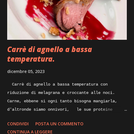
pellicola adatta anche per la cottura degli
alimenti. Execution: prepariamo per iniziare
un po’ di bollito con del tacchino, quindi pentola
con acqua carne di tacchino e un pizzico di sale
grosso, portiamo tutto sul forn...
Carrè di agnello a bassa
temperatura.
dicembre 05, 2023
Carrè di agnello a bassa temperatura con
riduzione di melagrana e croccante alle noci.
Carne, ebbene si ogni tanto bisogna mangiarla,
d'altronde siamo onnivori, le sue proteine
nobili servono al nostro organismo, specialmente
CONDIVIDI
POSTA UN COMMENTO
alla nostra massa muscolare, lungi da me
CONTINUA A LEGGERE