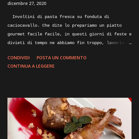
dicembre 27, 2020
Involtini di pasta fresca su fonduta di
caciocavallo. Che dite lo prepariamo un piatto
gourmet facile facile, in questi giorni di feste e
divieti di tempo ne abbiamo fin troppo, lavoriamo
un po’ di fantasia e qualcosa di buono sicuramente
CONDIVIDI
POSTA UN COMMENTO
ne verrà fuori, quindi spostiamoci dalla scrivania
CONTINUA A LEGGERE
ai fornelli ed iniziamo. Quando pensiamo ad un
piatto nuovo da realizzare, mettiamo su carta gli
ingredienti con tutte le varianti possibili e
buttiamo giù anche una bozza di disegno su come
impiattarlo, non dilunghiamoci oltre e andiamo
subito ad iniziare. Ingredienti: sfoglia di
pasta fresca, carne di tacchino, provola, olio
pepe, ricotta stagionata, mostarda, caciocavallo
stagionato, prezzemolo, julienne di peperoncino,