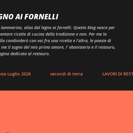
Passa ai contenuti principali
GNO AI FORNELLI
 Iammarino, alias dal legno ai fornelli. Questo blog nasce per
ntare ricette di cucina della tradizione e non. Per me la
a condividerò con voi fra una ricetta e l'altra, le poesie di
me il sogno del mio primo amore, l' ebanisteria e il restauro,
agina dedicata al restauro.
ia Luglio 2026
secondi di terra
LAVORI DI RE