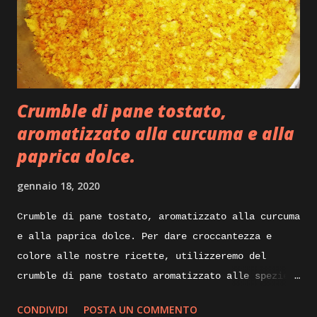
Crumble di pane tostato,
aromatizzato alla curcuma e alla
paprica dolce.
gennaio 18, 2020
Crumble di pane tostato, aromatizzato alla curcuma
e alla paprica dolce. Per dare croccantezza e
colore alle nostre ricette, utilizzeremo del
crumble di pane tostato aromatizzato alle spezie.
Di seguito vi illustrerò come lo realizzo io per
CONDIVIDI
POSTA UN COMMENTO
impreziosire e dare croccantezza ai mie piatti.