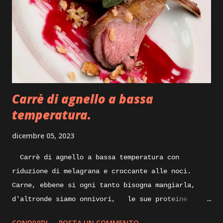
pepe, ricotta stagionata, mostarda, caciocavallo
stagionato, prezzemolo, julienne di peperoncino,
pellicola adatta anche per la cottura degli
alimenti. Execution: prepariamo per iniziare
un po’ di bollito con del tacchino, quindi pentola
con acqua carne di tacchino e un pizzico di sale
grosso, portiamo tutto sul forn...
Carrè di agnello a bassa
temperatura.
dicembre 05, 2023
Carrè di agnello a bassa temperatura con
riduzione di melagrana e croccante alle noci.
Carne, ebbene si ogni tanto bisogna mangiarla,
d'altronde siamo onnivori, le sue proteine
nobili servono al nostro organismo, specialmente
CONDIVIDI
POSTA UN COMMENTO