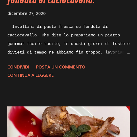
fonduta di caciocavallo.
dicembre 27, 2020
Involtini di pasta fresca su fonduta di
caciocavallo. Che dite lo prepariamo un piatto
gourmet facile facile, in questi giorni di feste e
divieti di tempo ne abbiamo fin troppo, lavoriamo
un po’ di fantasia e qualcosa di buono sicuramente
CONDIVIDI
POSTA UN COMMENTO
ne verrà fuori, quindi spostiamoci dalla scrivania
CONTINUA A LEGGERE
ai fornelli ed iniziamo. Quando pensiamo ad un
piatto nuovo da realizzare, mettiamo su carta gli
ingredienti con tutte le varianti possibili e
buttiamo giù anche una bozza di disegno su come
impiattarlo, non dilunghiamoci oltre e andiamo
subito ad iniziare. Ingredienti: sfoglia di
pasta fresca, carne di tacchino, provola, olio