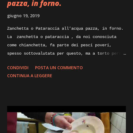
pazza, in forno.
giugno 19, 2019
Zanchetta o Pataraccia all’acqua pazza, in forno.
La zanchetta o pataraccia , da noi conosciuta
come chianchetta, fa parte dei pesci poveri,
spesso sottovalutata per questo, ma a torto perche
ricca di proprietà nutrizionali e poverissima di
CONDIVIDI
POSTA UN COMMENTO
grassi. Nelle sue taglie piccole e utilizzata
CONTINUA A LEGGERE
fritta, ma nelle taglie degli esemplari maturi
possono raggiungere anche i venticinque
centimetri, le sue carni sapranno sorprenderci
piacevolmente con la loro sostanza e delicatezza.
Andiamo quindi a prepararla oggi all’acqua pazza,
cucinata in forno. Ingredienti: Zanchetta, pescato
fresco, aglio olio prezzemolo, rametto di timo,