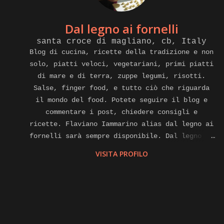
Dal legno ai fornelli
santa croce di magliano, cb, Italy
Blog di cucina, ricette della tradizione e non
solo, piatti veloci, vegetariani, primi piatti
di mare e di terra, zuppe legumi, risotti.
Salse, finger food, e tutto ciò che riguarda
il mondo del food. Potete seguire il blog e
commentare i post, chiedere consigli e
ricette. Flaviano Iammarino alias dal legno ai
fornelli sarà sempre disponibile. Dal legno ai
fornelli e anche cuoco a domicilio, affiliato
VISITA PROFILO
alla piattaforma internet di gnammo. Com per
eventi di home food Contatti.
flavianoiammarino@gmail.com cell. E watsapp
+39 3381864330 Pagina Facebook. Instagram,
Twitter, you tube, LinkedIn,
dallegnoaifornelli.