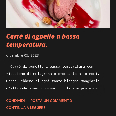
alimenti. Execution: prepariamo per iniziare
un po’ di bollito con del tacchino, quindi pentola
con acqua carne di tacchino e un pizzico di sale
grosso, portiamo tutto sul forn...
Carrè di agnello a bassa
temperatura.
dicembre 05, 2023
Carrè di agnello a bassa temperatura con
riduzione di melagrana e croccante alle noci.
Carne, ebbene si ogni tanto bisogna mangiarla,
d'altronde siamo onnivori, le sue proteine
nobili servono al nostro organismo, specialmente
CONDIVIDI
POSTA UN COMMENTO
alla nostra massa muscolare, lungi da me
CONTINUA A LEGGERE
sostituire la/ il nutrizionista, ma per quanto