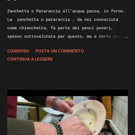
Zanchetta o Pataraccia all’acqua pazza, in forno.
La zanchetta o pataraccia , da noi conosciuta
come chianchetta, fa parte dei pesci poveri,
spesso sottovalutata per questo, ma a torto perche
ricca di proprietà nutrizionali e poverissima di
CONDIVIDI
POSTA UN COMMENTO
grassi. Nelle sue taglie piccole e utilizzata
CONTINUA A LEGGERE
fritta, ma nelle taglie degli esemplari maturi
possono raggiungere anche i venticinque
centimetri, le sue carni sapranno sorprenderci
piacevolmente con la loro sostanza e delicatezza.
Andiamo quindi a prepararla oggi all’acqua pazza,
cucinata in forno. Ingredienti: Zanchetta, pescato
fresco, aglio olio prezzemolo, rametto di timo,
pomodorini,sedano alloro cipolla, peperone verde
acqua, vino bianco sale e pepe. Execution: la