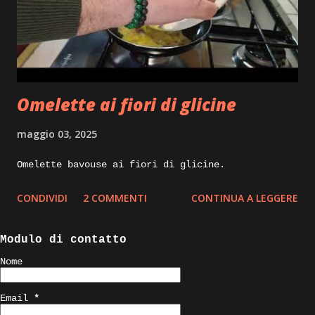
prima cosa da fare appena tornati dal mercato e
pulire il pescato sviscerandolo, tagliando le
pinne dorsali e sciacquandolo sotto acqua
corrente, io tolgo anche le branchie e tutte le
parti scure che troviamo all’interno, che in
Omelette ai fiori di glicine
cottura darebbero un gus...
maggio 03, 2025
Omelette bavouse ai fiori di glicine.
CONDIVIDI
2 COMMENTI
CONTINUA A LEGGERE
Modulo di contatto
Nome
Email
*