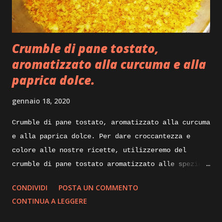
Crumble di pane tostato,
aromatizzato alla curcuma e alla
paprica dolce.
gennaio 18, 2020
Crumble di pane tostato, aromatizzato alla curcuma
e alla paprica dolce. Per dare croccantezza e
colore alle nostre ricette, utilizzeremo del
crumble di pane tostato aromatizzato alle spezie.
Di seguito vi illustrerò come lo realizzo io per
CONDIVIDI
POSTA UN COMMENTO
impreziosire e dare croccantezza ai mie piatti.
CONTINUA A LEGGERE
Ingredienti: mollica di pane non troppo fresca un
paio di giorni va bene, alloro olio evo, aglio,