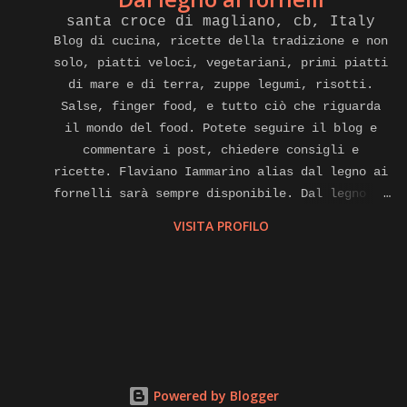
santa croce di magliano, cb, Italy
Blog di cucina, ricette della tradizione e non
solo, piatti veloci, vegetariani, primi piatti
di mare e di terra, zuppe legumi, risotti.
Salse, finger food, e tutto ciò che riguarda
il mondo del food. Potete seguire il blog e
commentare i post, chiedere consigli e
ricette. Flaviano Iammarino alias dal legno ai
fornelli sarà sempre disponibile. Dal legno ai
fornelli e anche cuoco a domicilio, affiliato
VISITA PROFILO
alla piattaforma internet di gnammo. Com per
eventi di home food Contatti.
flavianoiammarino@gmail.com cell. E watsapp
+39 3381864330 Pagina Facebook. Instagram,
Twitter, you tube, LinkedIn,
dallegnoaifornelli.
Powered by Blogger