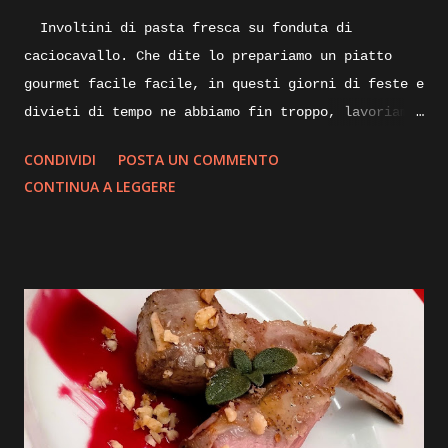
Involtini di pasta fresca su fonduta di
caciocavallo. Che dite lo prepariamo un piatto
gourmet facile facile, in questi giorni di feste e
divieti di tempo ne abbiamo fin troppo, lavoriamo
un po’ di fantasia e qualcosa di buono sicuramente
CONDIVIDI
POSTA UN COMMENTO
ne verrà fuori, quindi spostiamoci dalla scrivania
CONTINUA A LEGGERE
ai fornelli ed iniziamo. Quando pensiamo ad un
piatto nuovo da realizzare, mettiamo su carta gli
ingredienti con tutte le varianti possibili e
buttiamo giù anche una bozza di disegno su come
impiattarlo, non dilunghiamoci oltre e andiamo
subito ad iniziare. Ingredienti: sfoglia di
pasta fresca, carne di tacchino, provola, olio
pepe, ricotta stagionata, mostarda, caciocavallo
stagionato, prezzemolo, julienne di peperoncino,
pellicola adatta anche per la cottura degli