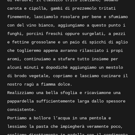
di verdure, il classico trito italiano, sedano
carota e cipolla, gambi di prezzemolo tritati
finemente, lasciamolo rosolare per bene e sfumiamo
con del vino bianco, aggiungiamo a questo punto i
funghi, porcini freschi oppure surgelati, a pezzi
e fettine grossolane e un paio di spicchi di aglio
che toglieremo appena avranno rilasciato i propi
aromi, continuiamo a stufare tutto insieme per
alcuni minuti e dopodichè aggiungiamo un mestolo
di brodo vegetale, copriamo e lasciamo cucinare il
nostro ragù a fiamma dolce.
Realizziamo una bella sfoglia e ricaviamone una
pappardella sufficientemente larga dallo spessore
consistente.
Portiamo a bollore l’acqua in una pentola e
lessiamo la pasta che impiegherà veramente poco,