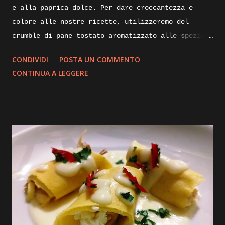
e alla paprica dolce. Per dare croccantezza e
colore alle nostre ricette, utilizzeremo del
crumble di pane tostato aromatizzato alle spezie.
Di seguito vi illustrerò come lo realizzo io per
CONDIVIDI
POSTA UN COMMENTO
impreziosire e dare croccantezza ai mie piatti.
CONTINUA A LEGGERE
Ingredienti: mollica di pane non troppo fresca un
paio di giorni va bene, alloro olio evo, aglio,
curcuma, paprica dolce. Execution: prendiamo della
mollica di pane sgranata, non troppo rafferma, e
portiamola in una padella calda, la fiamma dovrà
essere bassissima, aggiungiamoci un paio di foglie
di alloro e uno spicchio d’aglio sbucciato,
iniziamo la tostatura mescolando insieme il
composto con l’aiuto di una paletta, dopo qualche
minuto aggiungiamo un cucchiaio di olio evo per
mezzo kg di mollica e continuiamo a rimescolare il