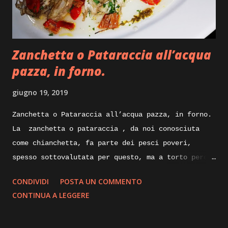
Salvia, succo di melagrana, zucchero di canna
integrale, burro, olio evo, gherigli di noci.
Execution: Ricetta facile per il carrè di agnello
Zanchetta o Pataraccia all’acqua
che ci apprestiamo a preparare, dice...
pazza, in forno.
giugno 19, 2019
Zanchetta o Pataraccia all’acqua pazza, in forno.
La zanchetta o pataraccia , da noi conosciuta
come chianchetta, fa parte dei pesci poveri,
spesso sottovalutata per questo, ma a torto perche
ricca di proprietà nutrizionali e poverissima di
CONDIVIDI
POSTA UN COMMENTO
grassi. Nelle sue taglie piccole e utilizzata
CONTINUA A LEGGERE
fritta, ma nelle taglie degli esemplari maturi
possono raggiungere anche i venticinque