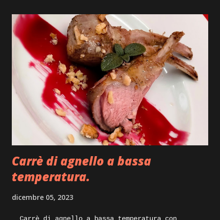
buttiamo giù anche una bozza di disegno su come
impiattarlo, non dilunghiamoci oltre e andiamo
subito ad iniziare. Ingredienti: sfoglia di
pasta fresca, carne di tacchino, provola, olio
pepe, ricotta stagionata, mostarda, caciocavallo
stagionato, prezzemolo, julienne di peperoncino,
pellicola adatta anche per la cottura degli
alimenti. Execution: prepariamo per iniziare
un po’ di bollito con del tacchino, quindi pentola
con acqua carne di tacchino e un pizzico di sale
grosso, portiamo tutto sul forn...
Carrè di agnello a bassa
temperatura.
dicembre 05, 2023
Carrè di agnello a bassa temperatura con