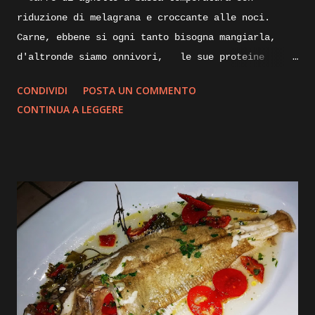
riduzione di melagrana e croccante alle noci.
Carne, ebbene si ogni tanto bisogna mangiarla,
d'altronde siamo onnivori, le sue proteine
nobili servono al nostro organismo, specialmente
CONDIVIDI
POSTA UN COMMENTO
alla nostra massa muscolare, lungi da me
CONTINUA A LEGGERE
sostituire la/ il nutrizionista, ma per quanto
vengano sostituite da quelle di origine vegetale,
le proteine animali direi che sono indispensabili.
Proveremo oggi una cottura piùsalutare e che non
annienti o quasi tutte le proprietà ed il gusto
della carne, parliamo infatti della cottura a
bassa temperatura, ma vi spigherò tutto nella
descrizione passo passo della ricetta, intanto vi
elenco gli ingredienti e andremo subito ad
iniziare. Ingredienti: Carrè di agnello, diciamo
tre costolette a porzione, olio evo pepe e sale,