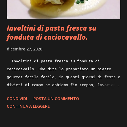
composto, dopo una decina di minuti inizieremo a
vedere la nostra mollica che andra asciugando
perdendo l’umidità in essa contenuta, sempre
Involtini di pasta fresca su
mescolando do...
fonduta di caciocavallo.
dicembre 27, 2020
Involtini di pasta fresca su fonduta di
caciocavallo. Che dite lo prepariamo un piatto
gourmet facile facile, in questi giorni di feste e
divieti di tempo ne abbiamo fin troppo, lavoriamo
un po’ di fantasia e qualcosa di buono sicuramente
CONDIVIDI
POSTA UN COMMENTO
ne verrà fuori, quindi spostiamoci dalla scrivania
CONTINUA A LEGGERE
ai fornelli ed iniziamo. Quando pensiamo ad un
piatto nuovo da realizzare, mettiamo su carta gli
ingredienti con tutte le varianti possibili e