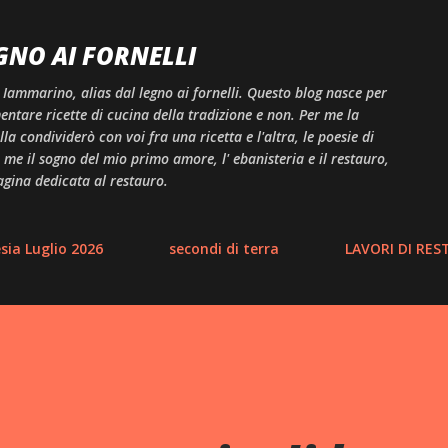
Passa ai contenuti principali
GNO AI FORNELLI
 Iammarino, alias dal legno ai fornelli. Questo blog nasce per
ntare ricette di cucina della tradizione e non. Per me la
a condividerò con voi fra una ricetta e l'altra, le poesie di
me il sogno del mio primo amore, l' ebanisteria e il restauro,
agina dedicata al restauro.
ia Luglio 2026
secondi di terra
LAVORI DI RE