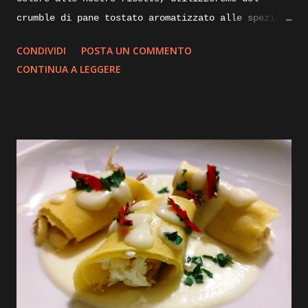
crumble di pane tostato aromatizzato alle spezie.
Di seguito vi illustrerò come lo realizzo io per
CONDIVIDI
POSTA UN COMMENTO
impreziosire e dare croccantezza ai mie piatti.
CONTINUA A LEGGERE
Ingredienti: mollica di pane non troppo fresca un
paio di giorni va bene, alloro olio evo, aglio,
curcuma, paprica dolce. Execution: prendiamo della
mollica di pane sgranata, non troppo rafferma, e
portiamola in una padella calda, la fiamma dovrà
essere bassissima, aggiungiamoci un paio di foglie
di alloro e uno spicchio d’aglio sbucciato,
iniziamo la tostatura mescolando insieme il
composto con l’aiuto di una paletta, dopo qualche
minuto aggiungiamo un cucchiaio di olio evo per
mezzo kg di mollica e continuiamo a rimescolare il
composto, dopo una decina di minuti inizieremo a
vedere la nostra mollica che andra asciugando