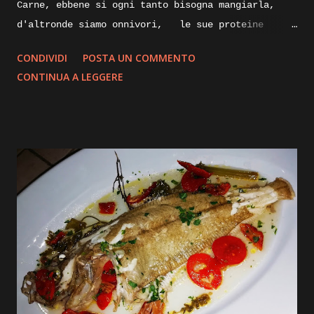
Carne, ebbene si ogni tanto bisogna mangiarla,
d'altronde siamo onnivori, le sue proteine
nobili servono al nostro organismo, specialmente
CONDIVIDI
POSTA UN COMMENTO
alla nostra massa muscolare, lungi da me
CONTINUA A LEGGERE
sostituire la/ il nutrizionista, ma per quanto
vengano sostituite da quelle di origine vegetale,
le proteine animali direi che sono indispensabili.
Proveremo oggi una cottura piùsalutare e che non
annienti o quasi tutte le proprietà ed il gusto
della carne, parliamo infatti della cottura a
bassa temperatura, ma vi spigherò tutto nella
descrizione passo passo della ricetta, intanto vi
elenco gli ingredienti e andremo subito ad
iniziare. Ingredienti: Carrè di agnello, diciamo
tre costolette a porzione, olio evo pepe e sale,
Salvia, succo di melagrana, zucchero di canna