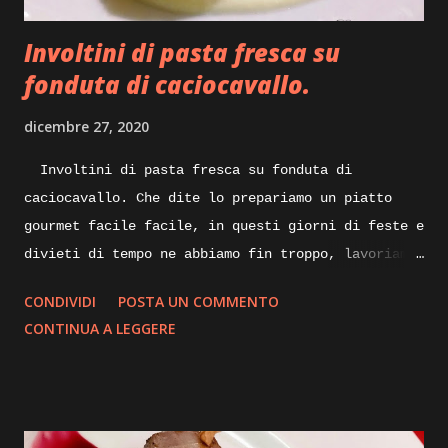
perdendo l’umidità in essa contenuta, sempre
Involtini di pasta fresca su
mescolando do...
fonduta di caciocavallo.
dicembre 27, 2020
Involtini di pasta fresca su fonduta di
caciocavallo. Che dite lo prepariamo un piatto
gourmet facile facile, in questi giorni di feste e
divieti di tempo ne abbiamo fin troppo, lavoriamo
un po’ di fantasia e qualcosa di buono sicuramente
CONDIVIDI
POSTA UN COMMENTO
ne verrà fuori, quindi spostiamoci dalla scrivania
CONTINUA A LEGGERE
ai fornelli ed iniziamo. Quando pensiamo ad un
piatto nuovo da realizzare, mettiamo su carta gli
ingredienti con tutte le varianti possibili e
buttiamo giù anche una bozza di disegno su come