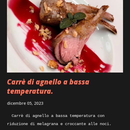
impiattarlo, non dilunghiamoci oltre e andiamo
subito ad iniziare. Ingredienti: sfoglia di
pasta fresca, carne di tacchino, provola, olio
pepe, ricotta stagionata, mostarda, caciocavallo
stagionato, prezzemolo, julienne di peperoncino,
pellicola adatta anche per la cottura degli
alimenti. Execution: prepariamo per iniziare
un po’ di bollito con del tacchino, quindi pentola
con acqua carne di tacchino e un pizzico di sale
grosso, portiamo tutto sul forn...
Carrè di agnello a bassa
temperatura.
dicembre 05, 2023
Carrè di agnello a bassa temperatura con
riduzione di melagrana e croccante alle noci.