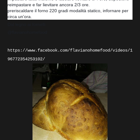
reimpastare e far lievitare ancora 2/3 ore.
preriscaldare il forno 220 gradi modalità statico, infornare per
circa un'ora.
Dal legno ai fornelli
@flavianohomefood
https://www.facebook.com/flavianohomefood/videos/1
96772354253102/