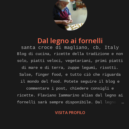
Dal legno ai fornelli
santa croce di magliano, cb, Italy
Blog di cucina, ricette della tradizione e non
solo, piatti veloci, vegetariani, primi piatti
di mare e di terra, zuppe legumi, risotti.
Salse, finger food, e tutto ciò che riguarda
il mondo del food. Potete seguire il blog e
commentare i post, chiedere consigli e
ricette. Flaviano Iammarino alias dal legno ai
fornelli sarà sempre disponibile. Dal legno ai
fornelli e anche cuoco a domicilio, affiliato
VISITA PROFILO
alla piattaforma internet di gnammo. Com per
eventi di home food Contatti.