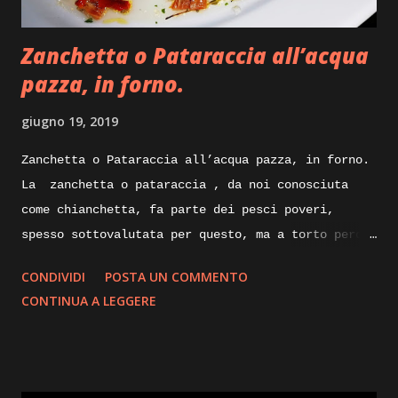
integrale, burro, olio evo, gherigli di noci.
Execution: Ricetta facile per il carrè di agnello
Zanchetta o Pataraccia all’acqua
che ci apprestiamo a preparare, dice...
pazza, in forno.
giugno 19, 2019
Zanchetta o Pataraccia all’acqua pazza, in forno.
La zanchetta o pataraccia , da noi conosciuta
come chianchetta, fa parte dei pesci poveri,
spesso sottovalutata per questo, ma a torto perche
ricca di proprietà nutrizionali e poverissima di
CONDIVIDI
POSTA UN COMMENTO
grassi. Nelle sue taglie piccole e utilizzata
CONTINUA A LEGGERE
fritta, ma nelle taglie degli esemplari maturi
possono raggiungere anche i venticinque
centimetri, le sue carni sapranno sorprenderci
piacevolmente con la loro sostanza e delicatezza.