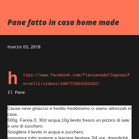
Pane fatto in casa home made
marzo 03, 2018
h
ttps://www.facebook.com/flavianodallegnoaif
ornelli/videos/196772354253102
/
Il Pane
Causa neve ghiaccio e freddo freddissimo ci siamo attrezzati in
casa
500g. Farina 0, 30cl acqua,10g lievito fresco un pizzico di sale
e uno di zucchero.
Sciogliere il lievito in acqua e zucchero.
impastare tutto insieme e lasciare lievitare 3/4 ore, dopodichè