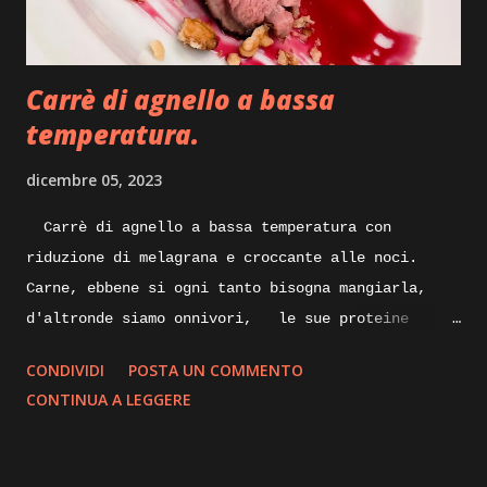
un po’ di bollito con del tacchino, quindi pentola
con acqua carne di tacchino e un pizzico di sale
grosso, portiamo tutto sul forn...
Carrè di agnello a bassa
temperatura.
dicembre 05, 2023
Carrè di agnello a bassa temperatura con
riduzione di melagrana e croccante alle noci.
Carne, ebbene si ogni tanto bisogna mangiarla,
d'altronde siamo onnivori, le sue proteine
nobili servono al nostro organismo, specialmente
CONDIVIDI
POSTA UN COMMENTO
alla nostra massa muscolare, lungi da me
CONTINUA A LEGGERE
sostituire la/ il nutrizionista, ma per quanto
vengano sostituite da quelle di origine vegetale,
le proteine animali direi che sono indispensabili.