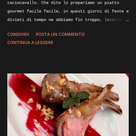
caciocavallo. Che dite lo prepariamo un piatto
gourmet facile facile, in questi giorni di feste e
divieti di tempo ne abbiamo fin troppo, lavoriamo
un po’ di fantasia e qualcosa di buono sicuramente
CONDIVIDI
POSTA UN COMMENTO
ne verrà fuori, quindi spostiamoci dalla scrivania
CONTINUA A LEGGERE
ai fornelli ed iniziamo. Quando pensiamo ad un
piatto nuovo da realizzare, mettiamo su carta gli
ingredienti con tutte le varianti possibili e
buttiamo giù anche una bozza di disegno su come
impiattarlo, non dilunghiamoci oltre e andiamo
subito ad iniziare. Ingredienti: sfoglia di
pasta fresca, carne di tacchino, provola, olio
pepe, ricotta stagionata, mostarda, caciocavallo
stagionato, prezzemolo, julienne di peperoncino,
pellicola adatta anche per la cottura degli
alimenti. Execution: prepariamo per iniziare