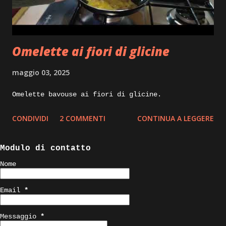
pinne dorsali e sciacquandolo sotto acqua
corrente, io tolgo anche le branchie e tutte le
parti scure che troviamo all’interno, che in
Omelette ai fiori di glicine
cottura darebbero un gus...
maggio 03, 2025
Omelette bavouse ai fiori di glicine.
CONDIVIDI
2 COMMENTI
CONTINUA A LEGGERE
Modulo di contatto
Nome
Email
*
Messaggio
*