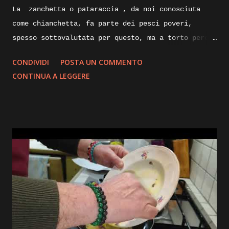
La zanchetta o pataraccia , da noi conosciuta
come chianchetta, fa parte dei pesci poveri,
spesso sottovalutata per questo, ma a torto perche
ricca di proprietà nutrizionali e poverissima di
CONDIVIDI
POSTA UN COMMENTO
grassi. Nelle sue taglie piccole e utilizzata
CONTINUA A LEGGERE
fritta, ma nelle taglie degli esemplari maturi
possono raggiungere anche i venticinque
centimetri, le sue carni sapranno sorprenderci
piacevolmente con la loro sostanza e delicatezza.
Andiamo quindi a prepararla oggi all’acqua pazza,
cucinata in forno. Ingredienti: Zanchetta, pescato
fresco, aglio olio prezzemolo, rametto di timo,
pomodorini,sedano alloro cipolla, peperone verde
acqua, vino bianco sale e pepe. Execution: la
prima cosa da fare appena tornati dal mercato e
pulire il pescato sviscerandolo, tagliando le