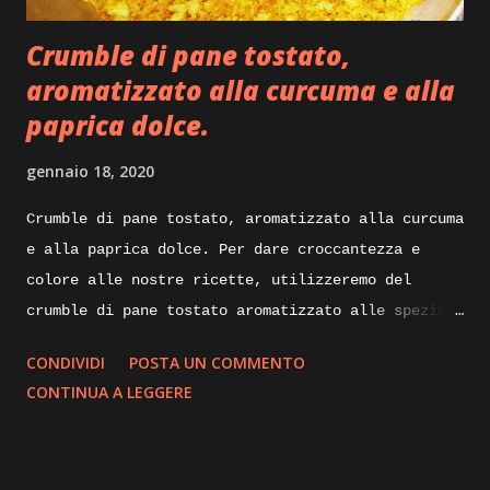
Crumble di pane tostato,
aromatizzato alla curcuma e alla
paprica dolce.
gennaio 18, 2020
Crumble di pane tostato, aromatizzato alla curcuma
e alla paprica dolce. Per dare croccantezza e
colore alle nostre ricette, utilizzeremo del
crumble di pane tostato aromatizzato alle spezie.
Di seguito vi illustrerò come lo realizzo io per
CONDIVIDI
POSTA UN COMMENTO
impreziosire e dare croccantezza ai mie piatti.
CONTINUA A LEGGERE
Ingredienti: mollica di pane non troppo fresca un
paio di giorni va bene, alloro olio evo, aglio,
curcuma, paprica dolce. Execution: prendiamo della