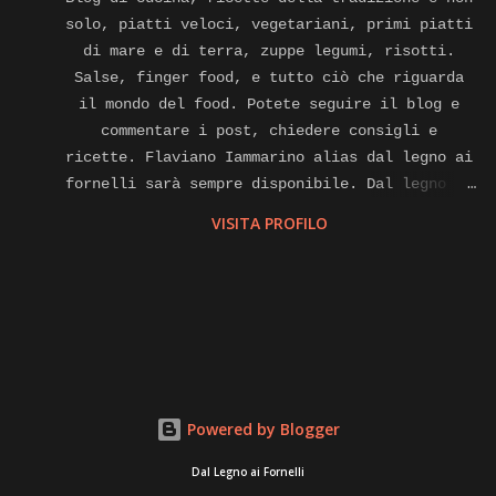
solo, piatti veloci, vegetariani, primi piatti
di mare e di terra, zuppe legumi, risotti.
Salse, finger food, e tutto ciò che riguarda
il mondo del food. Potete seguire il blog e
commentare i post, chiedere consigli e
ricette. Flaviano Iammarino alias dal legno ai
fornelli sarà sempre disponibile. Dal legno ai
fornelli e anche cuoco a domicilio, affiliato
VISITA PROFILO
alla piattaforma internet di gnammo. Com per
eventi di home food Contatti.
flavianoiammarino@gmail.com cell. E watsapp
+39 3381864330 Pagina Facebook. Instagram,
Twitter, you tube, LinkedIn,
dallegnoaifornelli.
Powered by Blogger
Dal Legno ai Fornelli