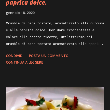
paprica dolce.
gennaio 18, 2020
Crumble di pane tostato, aromatizzato alla curcuma
e alla paprica dolce. Per dare croccantezza e
colore alle nostre ricette, utilizzeremo del
crumble di pane tostato aromatizzato alle spezie.
Di seguito vi illustrerò come lo realizzo io per
CONDIVIDI
POSTA UN COMMENTO
impreziosire e dare croccantezza ai mie piatti.
CONTINUA A LEGGERE
Ingredienti: mollica di pane non troppo fresca un
paio di giorni va bene, alloro olio evo, aglio,
curcuma, paprica dolce. Execution: prendiamo della
mollica di pane sgranata, non troppo rafferma, e
portiamola in una padella calda, la fiamma dovrà
essere bassissima, aggiungiamoci un paio di foglie
di alloro e uno spicchio d’aglio sbucciato,