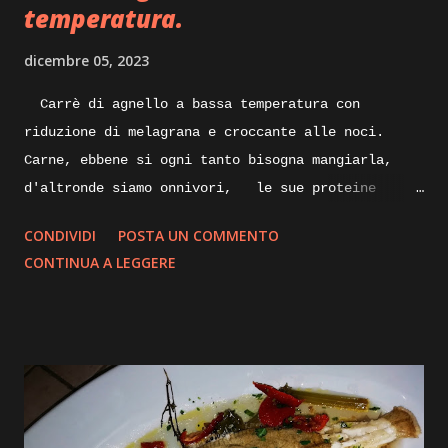
temperatura.
dicembre 05, 2023
Carrè di agnello a bassa temperatura con
riduzione di melagrana e croccante alle noci.
Carne, ebbene si ogni tanto bisogna mangiarla,
d'altronde siamo onnivori, le sue proteine
nobili servono al nostro organismo, specialmente
CONDIVIDI
POSTA UN COMMENTO
alla nostra massa muscolare, lungi da me
CONTINUA A LEGGERE
sostituire la/ il nutrizionista, ma per quanto
vengano sostituite da quelle di origine vegetale,
le proteine animali direi che sono indispensabili.
Proveremo oggi una cottura piùsalutare e che non
annienti o quasi tutte le proprietà ed il gusto
della carne, parliamo infatti della cottura a
bassa temperatura, ma vi spigherò tutto nella