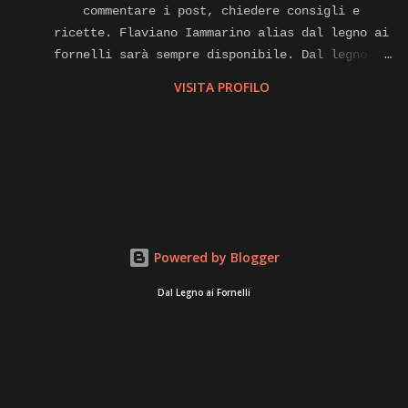
commentare i post, chiedere consigli e
ricette. Flaviano Iammarino alias dal legno ai
fornelli sarà sempre disponibile. Dal legno ai
fornelli e anche cuoco a domicilio, affiliato
VISITA PROFILO
alla piattaforma internet di gnammo. Com per
eventi di home food Contatti.
flavianoiammarino@gmail.com cell. E watsapp
+39 3381864330 Pagina Facebook. Instagram,
Twitter, you tube, LinkedIn,
dallegnoaifornelli.
Powered by Blogger
Dal Legno ai Fornelli