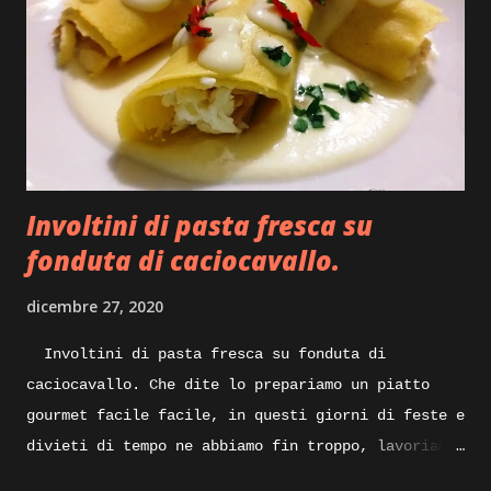
iniziamo la tostatura mescolando insieme il
composto con l’aiuto di una paletta, dopo qualche
minuto aggiungiamo un cucchiaio di olio evo per
mezzo kg di mollica e continuiamo a rimescolare il
composto, dopo una decina di minuti inizieremo a
vedere la nostra mollica che andra asciugando
perdendo l’umidità in essa contenuta, sempre
Involtini di pasta fresca su
mescolando do...
fonduta di caciocavallo.
dicembre 27, 2020
Involtini di pasta fresca su fonduta di
caciocavallo. Che dite lo prepariamo un piatto
gourmet facile facile, in questi giorni di feste e
divieti di tempo ne abbiamo fin troppo, lavoriamo
un po’ di fantasia e qualcosa di buono sicuramente