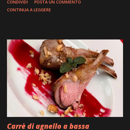
CONDIVIDI
POSTA UN COMMENTO
ne verrà fuori, quindi spostiamoci dalla scrivania
CONTINUA A LEGGERE
ai fornelli ed iniziamo. Quando pensiamo ad un
piatto nuovo da realizzare, mettiamo su carta gli
ingredienti con tutte le varianti possibili e
buttiamo giù anche una bozza di disegno su come
impiattarlo, non dilunghiamoci oltre e andiamo
subito ad iniziare. Ingredienti: sfoglia di
pasta fresca, carne di tacchino, provola, olio
pepe, ricotta stagionata, mostarda, caciocavallo
stagionato, prezzemolo, julienne di peperoncino,
pellicola adatta anche per la cottura degli
alimenti. Execution: prepariamo per iniziare
un po’ di bollito con del tacchino, quindi pentola
con acqua carne di tacchino e un pizzico di sale
grosso, portiamo tutto sul forn...
Carrè di agnello a bassa