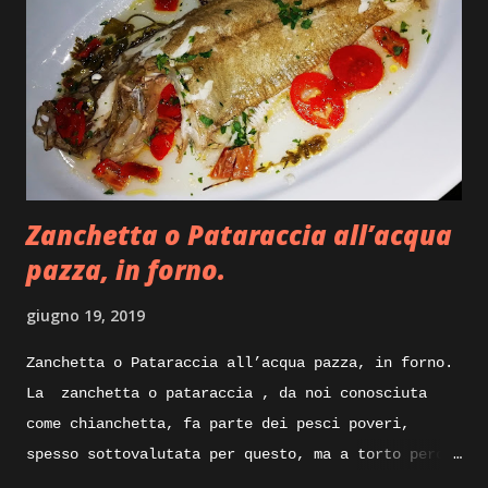
descrizione passo passo della ricetta, intanto vi
elenco gli ingredienti e andremo subito ad
iniziare. Ingredienti: Carrè di agnello, diciamo
tre costolette a porzione, olio evo pepe e sale,
Salvia, succo di melagrana, zucchero di canna
integrale, burro, olio evo, gherigli di noci.
Execution: Ricetta facile per il carrè di agnello
Zanchetta o Pataraccia all’acqua
che ci apprestiamo a preparare, dice...
pazza, in forno.
giugno 19, 2019
Zanchetta o Pataraccia all’acqua pazza, in forno.
La zanchetta o pataraccia , da noi conosciuta
come chianchetta, fa parte dei pesci poveri,
spesso sottovalutata per questo, ma a torto perche
ricca di proprietà nutrizionali e poverissima di