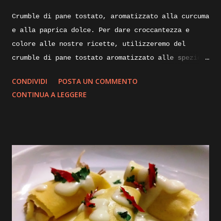
Crumble di pane tostato, aromatizzato alla curcuma
e alla paprica dolce. Per dare croccantezza e
colore alle nostre ricette, utilizzeremo del
crumble di pane tostato aromatizzato alle spezie.
Di seguito vi illustrerò come lo realizzo io per
CONDIVIDI
POSTA UN COMMENTO
impreziosire e dare croccantezza ai mie piatti.
CONTINUA A LEGGERE
Ingredienti: mollica di pane non troppo fresca un
paio di giorni va bene, alloro olio evo, aglio,
curcuma, paprica dolce. Execution: prendiamo della
mollica di pane sgranata, non troppo rafferma, e
portiamola in una padella calda, la fiamma dovrà
essere bassissima, aggiungiamoci un paio di foglie
di alloro e uno spicchio d’aglio sbucciato,
iniziamo la tostatura mescolando insieme il
composto con l’aiuto di una paletta, dopo qualche