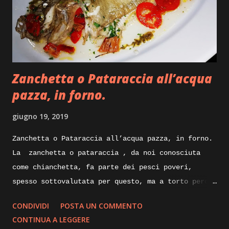
iniziare. Ingredienti: Carrè di agnello, diciamo
tre costolette a porzione, olio evo pepe e sale,
Salvia, succo di melagrana, zucchero di canna
integrale, burro, olio evo, gherigli di noci.
Execution: Ricetta facile per il carrè di agnello
Zanchetta o Pataraccia all’acqua
che ci apprestiamo a preparare, dice...
pazza, in forno.
giugno 19, 2019
Zanchetta o Pataraccia all’acqua pazza, in forno.
La zanchetta o pataraccia , da noi conosciuta
come chianchetta, fa parte dei pesci poveri,
spesso sottovalutata per questo, ma a torto perche
ricca di proprietà nutrizionali e poverissima di
CONDIVIDI
POSTA UN COMMENTO
grassi. Nelle sue taglie piccole e utilizzata
CONTINUA A LEGGERE
fritta, ma nelle taglie degli esemplari maturi