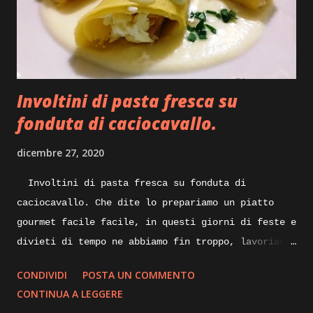
minuto aggiungiamo un cucchiaio di olio evo per
mezzo kg di mollica e continuiamo a rimescolare il
composto, dopo una decina di minuti inizieremo a
vedere la nostra mollica che andra asciugando
perdendo l’umidità in essa contenuta, sempre
Involtini di pasta fresca su
mescolando do...
fonduta di caciocavallo.
dicembre 27, 2020
Involtini di pasta fresca su fonduta di
caciocavallo. Che dite lo prepariamo un piatto
gourmet facile facile, in questi giorni di feste e
divieti di tempo ne abbiamo fin troppo, lavoriamo
un po’ di fantasia e qualcosa di buono sicuramente
CONDIVIDI
POSTA UN COMMENTO
ne verrà fuori, quindi spostiamoci dalla scrivania
CONTINUA A LEGGERE
ai fornelli ed iniziamo. Quando pensiamo ad un