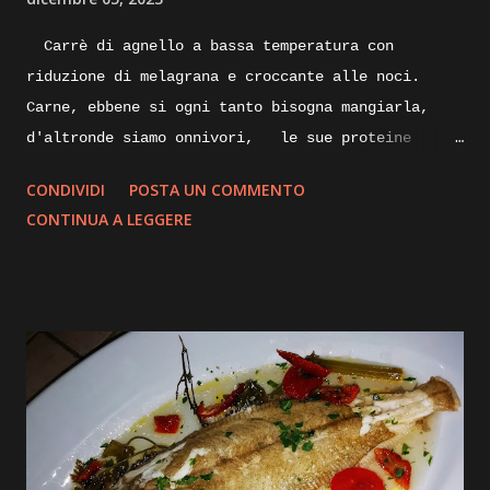
Carrè di agnello a bassa temperatura con
riduzione di melagrana e croccante alle noci.
Carne, ebbene si ogni tanto bisogna mangiarla,
d'altronde siamo onnivori, le sue proteine
nobili servono al nostro organismo, specialmente
CONDIVIDI
POSTA UN COMMENTO
alla nostra massa muscolare, lungi da me
CONTINUA A LEGGERE
sostituire la/ il nutrizionista, ma per quanto
vengano sostituite da quelle di origine vegetale,
le proteine animali direi che sono indispensabili.
Proveremo oggi una cottura piùsalutare e che non
annienti o quasi tutte le proprietà ed il gusto
della carne, parliamo infatti della cottura a
bassa temperatura, ma vi spigherò tutto nella
descrizione passo passo della ricetta, intanto vi
elenco gli ingredienti e andremo subito ad