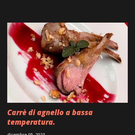
piatto nuovo da realizzare, mettiamo su carta gli
ingredienti con tutte le varianti possibili e
buttiamo giù anche una bozza di disegno su come
impiattarlo, non dilunghiamoci oltre e andiamo
subito ad iniziare. Ingredienti: sfoglia di
pasta fresca, carne di tacchino, provola, olio
pepe, ricotta stagionata, mostarda, caciocavallo
stagionato, prezzemolo, julienne di peperoncino,
pellicola adatta anche per la cottura degli
alimenti. Execution: prepariamo per iniziare
un po’ di bollito con del tacchino, quindi pentola
con acqua carne di tacchino e un pizzico di sale
grosso, portiamo tutto sul forn...
Carrè di agnello a bassa
temperatura.
dicembre 05, 2023