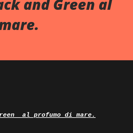
ack and Green al
 mare.
reen
al profumo di mare.