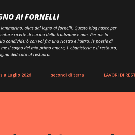
Passa ai contenuti principali
GNO AI FORNELLI
 Iammarino, alias dal legno ai fornelli. Questo blog nasce per
ntare ricette di cucina della tradizione e non. Per me la
a condividerò con voi fra una ricetta e l'altra, le poesie di
me il sogno del mio primo amore, l' ebanisteria e il restauro,
agina dedicata al restauro.
ia Luglio 2026
secondi di terra
LAVORI DI RE