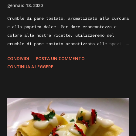
gennaio 18, 2020
Crumble di pane tostato, aromatizzato alla curcuma
e alla paprica dolce. Per dare croccantezza e
colore alle nostre ricette, utilizzeremo del
crumble di pane tostato aromatizzato alle spezie.
Di seguito vi illustrerò come lo realizzo io per
CONDIVIDI
POSTA UN COMMENTO
impreziosire e dare croccantezza ai mie piatti.
CONTINUA A LEGGERE
Ingredienti: mollica di pane non troppo fresca un
paio di giorni va bene, alloro olio evo, aglio,
curcuma, paprica dolce. Execution: prendiamo della
mollica di pane sgranata, non troppo rafferma, e
portiamola in una padella calda, la fiamma dovrà
essere bassissima, aggiungiamoci un paio di foglie
di alloro e uno spicchio d’aglio sbucciato,
iniziamo la tostatura mescolando insieme il