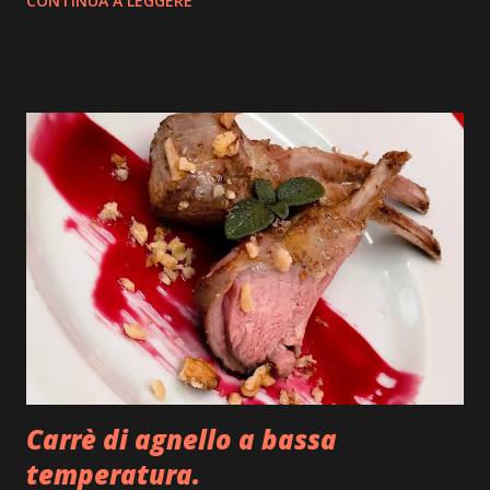
CONTINUA A LEGGERE
ai fornelli ed iniziamo. Quando pensiamo ad un
piatto nuovo da realizzare, mettiamo su carta gli
ingredienti con tutte le varianti possibili e
buttiamo giù anche una bozza di disegno su come
impiattarlo, non dilunghiamoci oltre e andiamo
subito ad iniziare. Ingredienti: sfoglia di
pasta fresca, carne di tacchino, provola, olio
pepe, ricotta stagionata, mostarda, caciocavallo
stagionato, prezzemolo, julienne di peperoncino,
pellicola adatta anche per la cottura degli
alimenti. Execution: prepariamo per iniziare
un po’ di bollito con del tacchino, quindi pentola
con acqua carne di tacchino e un pizzico di sale
grosso, portiamo tutto sul forn...
Carrè di agnello a bassa
temperatura.