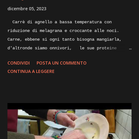
dicembre 05, 2023
Carrè di agnello a bassa temperatura con
riduzione di melagrana e croccante alle noci.
Carne, ebbene si ogni tanto bisogna mangiarla,
d'altronde siamo onnivori, le sue proteine
nobili servono al nostro organismo, specialmente
CONDIVIDI
POSTA UN COMMENTO
alla nostra massa muscolare, lungi da me
CONTINUA A LEGGERE
sostituire la/ il nutrizionista, ma per quanto
vengano sostituite da quelle di origine vegetale,
le proteine animali direi che sono indispensabili.
Proveremo oggi una cottura piùsalutare e che non
annienti o quasi tutte le proprietà ed il gusto
della carne, parliamo infatti della cottura a
bassa temperatura, ma vi spigherò tutto nella
descrizione passo passo della ricetta, intanto vi